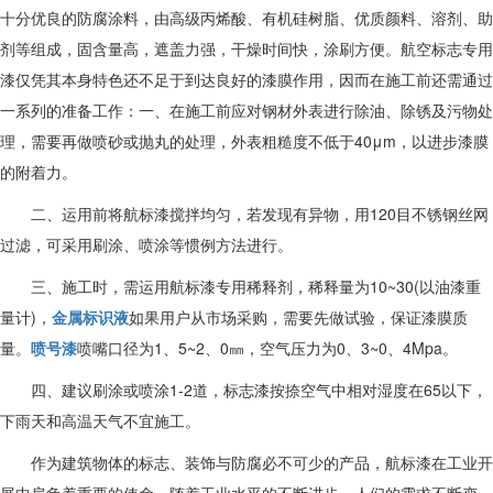
十分优良的防腐涂料，由高级丙烯酸、有机硅树脂、优质颜料、溶剂、助
剂等组成，固含量高，遮盖力强，干燥时间快，涂刷方便。航空标志专用
漆仅凭其本身特色还不足于到达良好的漆膜作用，因而在施工前还需通过
一系列的准备工作：
一、在施工前应对钢材外表进行除油、除锈及污物处
理，需要再做喷砂或抛丸的处理，外表粗糙度不低于40μm，以进步漆膜
的附着力。
二、运用前将航标漆搅拌均匀，若发现有异物，用120目不锈钢丝网
过滤，可采用刷涂、喷涂等惯例方法进行。
三、施工时，需运用航标漆专用稀释剂，稀释量为10~30(以油漆重
量计)，
金属标识液
如果用户从市场采购，需要先做试验，保证漆膜质
量。
喷号漆
喷嘴口径为1、5~2、0㎜，空气压力为0、3~0、4Mpa。
四、建议刷涂或喷涂1-2道，标志漆按捺空气中相对湿度在65以下，
下雨天和高温天气不宜施工。
作为建筑物体的标志、装饰与防腐必不可少的产品，航标漆在工业开
展中肩负着重要的使命。随着工业水平的不断进步，人们的需求不断变